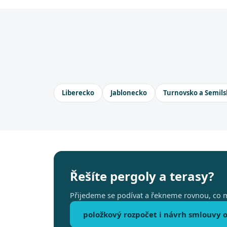
Liberecko
Jablonecko
Turnovsko a Semils
Řešíte pergoly a terasy?
Přijedeme se podívat a řekneme rovnou, co m
položkový rozpočet i návrh smlouvy o