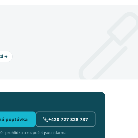
zd →
ná poptávka
+420 727 828 737
0 · prohlídka a rozpočet jsou zdarma