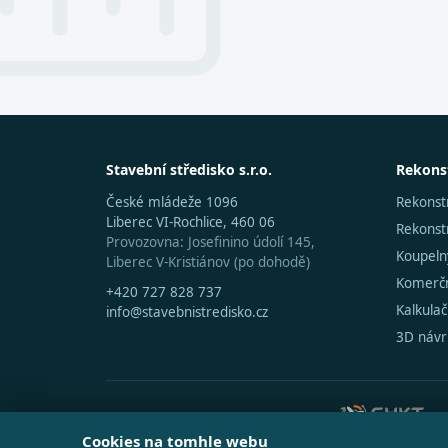
Stavební středisko s.r.o.
Rekons
České mládeže 1096
Rekonst
Liberec VI-Rochlice, 460 06
Rekons
Provozovna: Josefinino údolí 145,
Koupeln
Liberec V-Kristiánov (po dohodě)
Komerčn
+420 727 828 737
Kalkula
info@stavebnistredisko.cz
3D návr
SPOLUPRACUJEME SE SPOLEČNOSTÍ
Cookies na tomhle webu