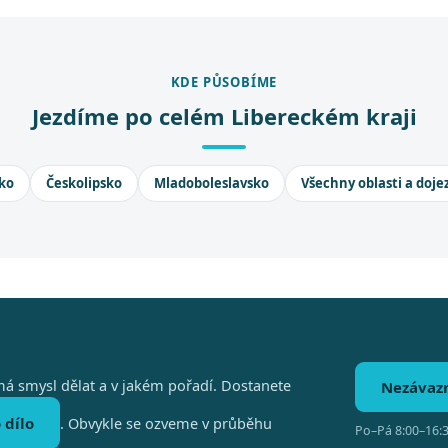
KDE PŮSOBÍME
Jezdíme po celém Libereckém kraji
ko
Českolipsko
Mladoboleslavsko
Všechny oblasti a doje
á smysl dělat a v jakém pořadí. Dostanete
Nezávaz
 dílo
. Obvykle se ozveme v průběhu
Po–Pá 8:00–16:3