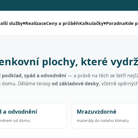
Realizace
Ceny a průběh
Poradna
Kde 
alší služby
▾
Kalkulačky
▾
enkovní plochy, které vydrž
í
podklad, spád a odvodnění
— a právě na těch se šetří nejča
 k domu. Děláme terasy
od základové desky
, včetně opěrnýc
d a odvodnění
Mrazuvzdorné
směrem od domu
materiály do našeho klimatu