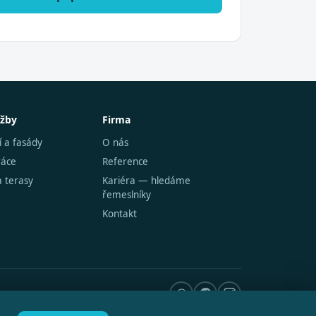
užby
Firma
í a fasády
O nás
ráce
Reference
a terasy
Kariéra — hledáme
řemeslníky
Kontakt