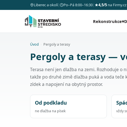
Liberec a okolí
|
Po–Pá 8:00–16:30
|
4,5/5
na Firmy.cz
Rekonstrukce
▾
D
Úvod
›
Pergoly a terasy
Pergoly a terasy — v
Terasa není jen dlažba na zemi. Rozhoduje o n
takže po druhé zimě dlažba puká a voda teče
zídek a napojení na obytný prostor.
Od podkladu
Spá
ne dlažba na písek
vždy 