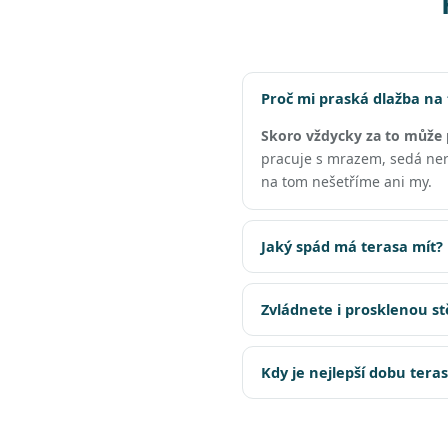
Proč mi praská dlažba na
Skoro vždycky za to může 
pracuje s mrazem, sedá nero
na tom nešetříme ani my.
Jaký spád má terasa mít?
Zvládnete i prosklenou s
Kdy je nejlepší dobu tera