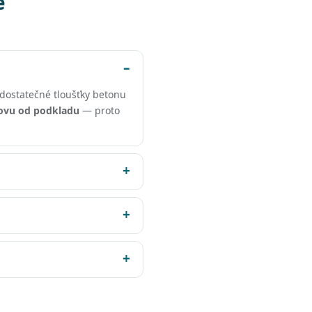
e
dostatečné tloušťky betonu
ovu od podkladu
— proto