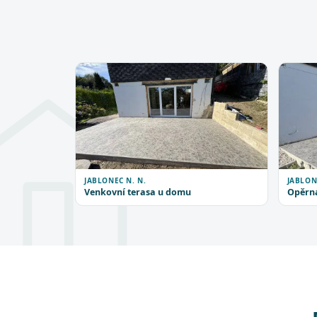
JABLONEC N. N.
JABLON
Venkovní terasa u domu
Opěrná