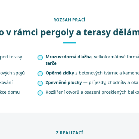
ROZSAH PRACÍ
o v rámci pergoly a terasy dělá
pod terasy
Mrazuvzdorná dlažba
, velkoformátové form
terče
ových spojů
Opěrné zídky
z betonových tvárnic a kamen
kování
Zpevněné plochy
— příjezdy, chodníky a ok
ukce domu
Rozšíření otvorů a osazení prosklených balk
Z REALIZACÍ