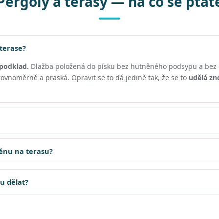
Pergoly a terasy — na co se ptát
 terase?
podklad.
Dlažba položená do písku bez hutněného podsypu a bez 
vnoměrně a praská. Opravit se to dá jedině tak, že se to
udělá zn
těnu na terasu?
su dělat?