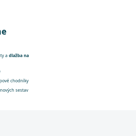
me
áty a
dlažba na
e
apové chodníky
onových sestav