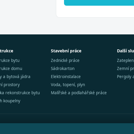
trukce
Stavební práce
Další sl
rukce bytu
Zednické práce
Zateplen
trukce domu
Sádrokarton
Zemní p
y a bytová jádra
Elektroinstalace
Pergoly 
í prostory
Voda, topení, plyn
čka rekonstrukce bytu
Malířské a podlahářské práce
h koupelny