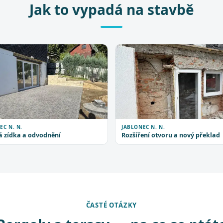
Jak to vypadá na stavbě
EC N. N.
JABLONEC N. N.
 zídka a odvodnění
Rozšíření otvoru a nový překlad
ČASTÉ OTÁZKY