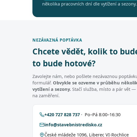
několika pracovních dní dle vytížení a sezony.
NEZÁVAZNÁ POPTÁVKA
Chcete vědět, kolik to bud
to bude hotové?
Zavolejte nám, nebo pošlete nezávaznou poptávku
formulář.
Obvykle se ozveme v průběhu několik
vytížení a sezony.
Stačí služba, místo a pár vět —
na zaměření.
+420 727 828 737
· Po–Pá 8:00–16:30
info@stavebnistredisko.cz
České mládeže 1096, Liberec VI-Rochlice