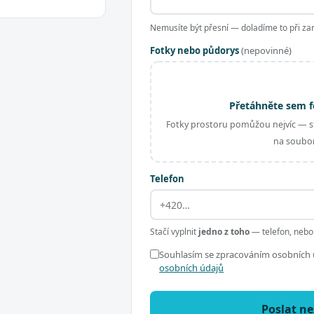
Nemusíte být přesní — doladíme to při za
Fotky nebo půdorys
(nepovinné)
Přetáhněte sem f
Fotky prostoru pomůžou nejvíc — st
na soubor
Telefon
Stačí vyplnit
jedno z toho
— telefon, nebo
Souhlasím se zpracováním osobních ú
osobních údajů
Poslat n