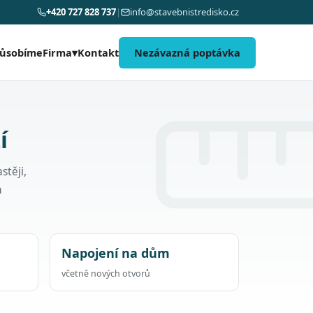
+420 727 828 737
|
info@stavebnistredisko.cz
působíme
Kontakt
Nezávazná poptávka
Firma
▾
í
stěji,
h
Napojení na dům
včetně nových otvorů