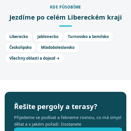
KDE PŮSOBÍME
Jezdíme po celém Libereckém kraji
Liberecko
Jablonecko
Turnovsko a Semilsko
Českolipsko
Mladoboleslavsko
Všechny oblasti a dojezd →
Řešíte pergoly a terasy?
Přijedeme se podívat a řekneme rovnou, co má smysl
dělat a v jakém pořadí. Dostanete