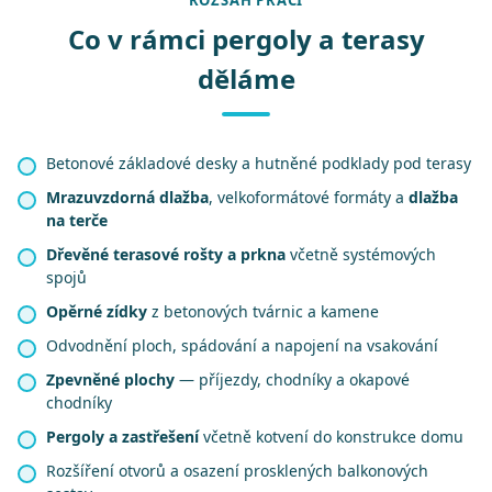
ROZSAH PRACÍ
Co v rámci pergoly a terasy
děláme
Betonové základové desky a hutněné podklady pod terasy
Mrazuvzdorná dlažba
, velkoformátové formáty a
dlažba
na terče
Dřevěné terasové rošty a prkna
včetně systémových
spojů
Opěrné zídky
z betonových tvárnic a kamene
Odvodnění ploch, spádování a napojení na vsakování
Zpevněné plochy
— příjezdy, chodníky a okapové
chodníky
Pergoly a zastřešení
včetně kotvení do konstrukce domu
Rozšíření otvorů a osazení prosklených balkonových