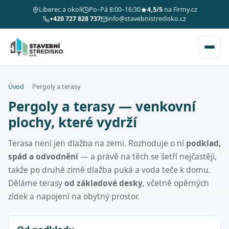
Liberec a okolí
Po–Pá 8:00–16:30
4,5/5
na Firmy.cz
+420 727 828 737
info@stavebnistredisko.cz
Úvod
›
Pergoly a terasy
Pergoly a terasy — venkovní
plochy, které vydrží
Terasa není jen dlažba na zemi. Rozhoduje o ní
podklad,
spád a odvodnění
— a právě na těch se šetří nejčastěji,
takže po druhé zimě dlažba puká a voda teče k domu.
Děláme terasy
od základové desky
, včetně opěrných
zídek a napojení na obytný prostor.