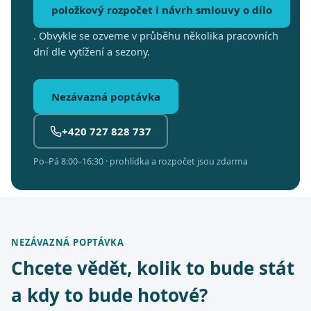
položkový rozpočet i návrh smlouvy o dílo
. Obvykle se ozveme v průběhu několika pracovních
dní dle vytížení a sezony.
Nezávazná poptávka
+420 727 828 737
Po–Pá 8:00–16:30 · prohlídka a rozpočet jsou zdarma
NEZÁVAZNÁ POPTÁVKA
Chcete vědět, kolik to bude stát
a kdy to bude hotové?