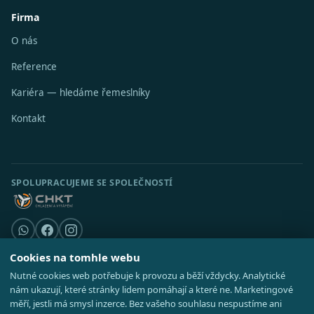
Firma
O nás
Reference
Kariéra — hledáme řemeslníky
Kontakt
SPOLUPRACUJEME SE SPOLEČNOSTÍ
Cookies na tomhle webu
Nutné cookies web potřebuje k provozu a běží vždycky. Analytické
© 2026 Stavební středisko s.r.o. · IČO 08521514 ·
Poradna
·
Kde působíme
nám ukazují, které stránky lidem pomáhají a které ne. Marketingové
·
Realizace
GDPR
·
Cookies
·
Nastavení cookies
·
Mapa webu
měří, jestli má smysl inzerce. Bez vašeho souhlasu nespustíme ani