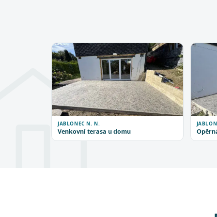
JABLONEC N. N.
JABLON
Venkovní terasa u domu
Opěrná