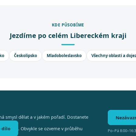
KDE PŮSOBÍME
Jezdíme po celém Libereckém kraji
ko
Českolipsko
Mladoboleslavsko
Všechny oblasti a doje
á smysl dělat a v jakém pořadí. Dostanete
Nezávaz
 dílo
. Obvykle se ozveme v průběhu
Po–Pá 8:00–16:3