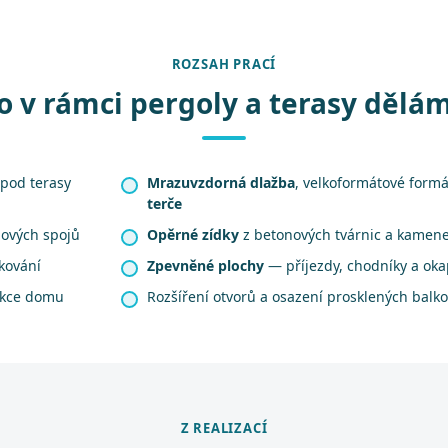
ROZSAH PRACÍ
o v rámci pergoly a terasy dělá
pod terasy
Mrazuvzdorná dlažba
, velkoformátové form
terče
ových spojů
Opěrné zídky
z betonových tvárnic a kamen
kování
Zpevněné plochy
— příjezdy, chodníky a ok
ukce domu
Rozšíření otvorů a osazení prosklených balk
Z REALIZACÍ