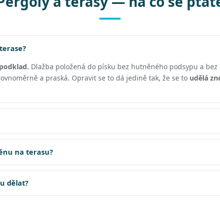
Pergoly a terasy — na co se ptát
 terase?
podklad.
Dlažba položená do písku bez hutněného podsypu a bez 
vnoměrně a praská. Opravit se to dá jedině tak, že se to
udělá zn
těnu na terasu?
su dělat?