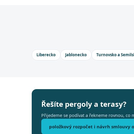
Liberecko
Jablonecko
Turnovsko a Semils
Řešíte pergoly a terasy?
Přijedeme se podívat a řekneme rovnou, co m
položkový rozpočet i návrh smlouvy o