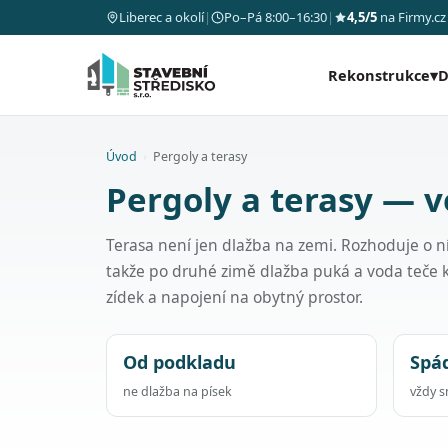
Liberec a okolí
|
Po–Pá 8:00–16:30
|
4,5/5
na Firmy.cz
Rekonstrukce
▾
D
Úvod
›
Pergoly a terasy
Pergoly a terasy — v
Terasa není jen dlažba na zemi. Rozhoduje o n
takže po druhé zimě dlažba puká a voda teče
zídek a napojení na obytný prostor.
Od podkladu
Spá
ne dlažba na písek
vždy 