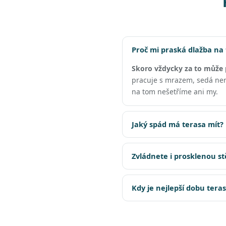
Proč mi praská dlažba na
Skoro vždycky za to může 
pracuje s mrazem, sedá nero
na tom nešetříme ani my.
Jaký spád má terasa mít?
Zvládnete i prosklenou s
Kdy je nejlepší dobu tera