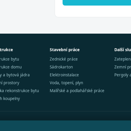
trukce
Stavební práce
Další sl
rukce bytu
Zednické práce
Zateplen
trukce domu
Sádrokarton
Zemní p
y a bytová jádra
Elektroinstalace
Pergoly 
í prostory
Voda, topení, plyn
čka rekonstrukce bytu
Malířské a podlahářské práce
h koupelny