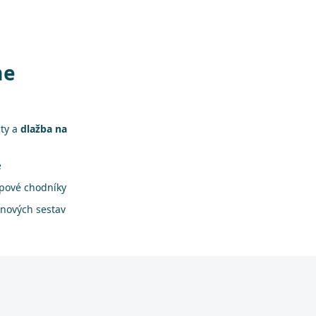
me
áty a
dlažba na
e
apové chodníky
onových sestav