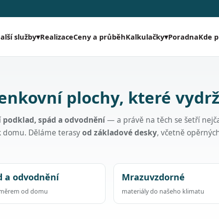
Realizace
Ceny a průběh
Poradna
Kde 
alší služby
▾
Kalkulačky
▾
enkovní plochy, které vydrž
í
podklad, spád a odvodnění
— a právě na těch se šetří nejča
 k domu. Děláme terasy
od základové desky
, včetně opěrnýc
d a odvodnění
Mrazuvzdorné
směrem od domu
materiály do našeho klimatu