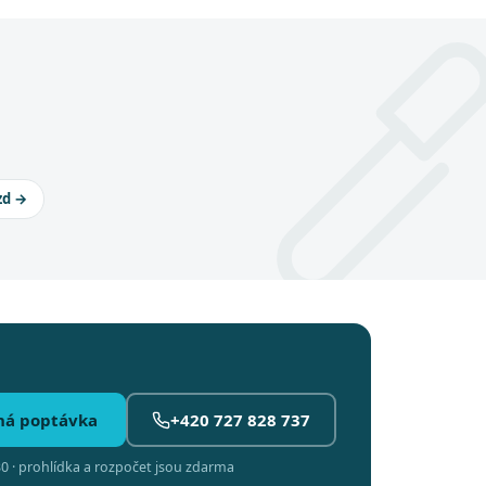
zd →
ná poptávka
+420 727 828 737
0 · prohlídka a rozpočet jsou zdarma