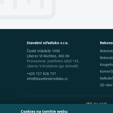
Stavební středisko s.r.o.
Rekons
České mládeže 1096
Rekonst
Liberec VI-Rochlice, 460 06
Rekons
Provozovna: Josefinino údolí 145,
Koupeln
Liberec V-Kristiánov (po dohodě)
Komerčn
+420 727 828 737
Kalkula
info@stavebnistredisko.cz
3D návr
SPOLUPRACUJEME SE SPOLEČNOSTÍ
Cookies na tomhle webu