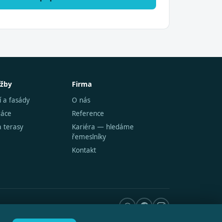
užby
Firma
í a fasády
O nás
ráce
Reference
a terasy
Kariéra — hledáme
řemeslníky
Kontakt