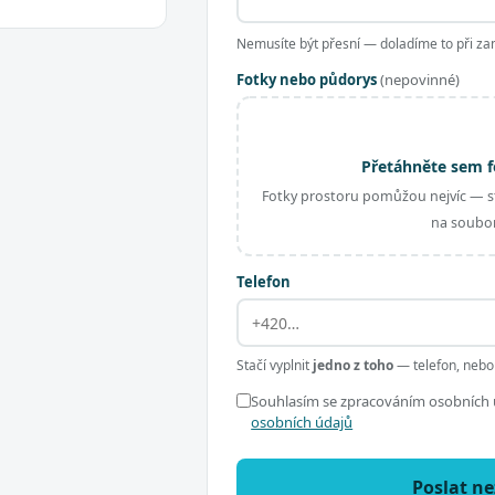
Nemusíte být přesní — doladíme to při za
Fotky nebo půdorys
(nepovinné)
Přetáhněte sem f
Fotky prostoru pomůžou nejvíc — st
na soubor
Telefon
Stačí vyplnit
jedno z toho
— telefon, nebo
Souhlasím se zpracováním osobních ú
osobních údajů
Poslat n