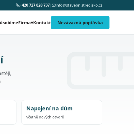
+420 727 828 737
|
info@stavebnistredisko.cz
působíme
Kontakt
Nezávazná poptávka
Firma
▾
í
stěji,
h
Napojení na dům
včetně nových otvorů