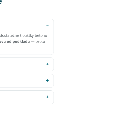
e
dostatečné tloušťky betonu
ovu od podkladu
— proto