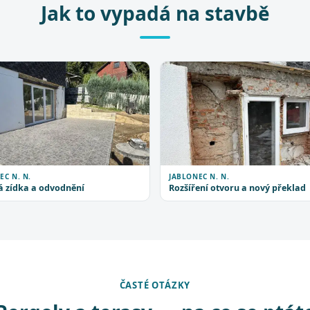
Jak to vypadá na stavbě
EC N. N.
JABLONEC N. N.
 zídka a odvodnění
Rozšíření otvoru a nový překlad
ČASTÉ OTÁZKY