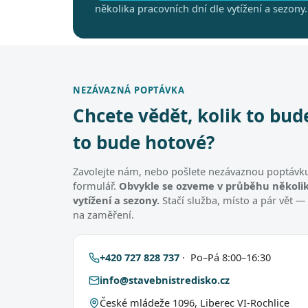
několika pracovních dní dle vytížení a sezony.
NEZÁVAZNÁ POPTÁVKA
Chcete vědět, kolik to bud
to bude hotové?
Zavolejte nám, nebo pošlete nezávaznou poptávku
formulář.
Obvykle se ozveme v průběhu několik
vytížení a sezony.
Stačí služba, místo a pár vět —
na zaměření.
+420 727 828 737
· Po–Pá 8:00–16:30
info@stavebnistredisko.cz
České mládeže 1096, Liberec VI-Rochlice