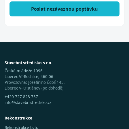
Poslat nezávaznou poptávku
Stavební středisko s.r.o.
České mládeže 1096
Liberec VI-Rochlice, 460 06
Provozovna: Josefinino údolí 145,
Liberec V-Kristiánov (po dohodě)
+420 727 828 737
info@stavebnistredisko.cz
Rekonstrukce
Rekonstrukce bytu