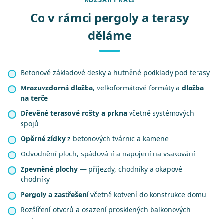
ROZSAH PRACÍ
Co v rámci pergoly a terasy
děláme
Betonové základové desky a hutněné podklady pod terasy
Mrazuvzdorná dlažba
, velkoformátové formáty a
dlažba
na terče
Dřevěné terasové rošty a prkna
včetně systémových
spojů
Opěrné zídky
z betonových tvárnic a kamene
Odvodnění ploch, spádování a napojení na vsakování
Zpevněné plochy
— příjezdy, chodníky a okapové
chodníky
Pergoly a zastřešení
včetně kotvení do konstrukce domu
Rozšíření otvorů a osazení prosklených balkonových