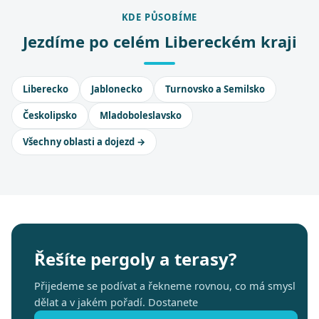
KDE PŮSOBÍME
Jezdíme po celém Libereckém kraji
Liberecko
Jablonecko
Turnovsko a Semilsko
Českolipsko
Mladoboleslavsko
Všechny oblasti a dojezd →
Řešíte pergoly a terasy?
Přijedeme se podívat a řekneme rovnou, co má smysl
dělat a v jakém pořadí. Dostanete