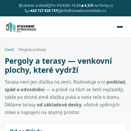
Liberec a okolí
Po–Pá 8:00–16:30
4,5/5
na Firmy.cz
+420 727 828 737
info@stavebnistredisko.cz
Úvod
›
Pergoly a terasy
Pergoly a terasy — venkovní
plochy, které vydrží
Terasa není jen dlažba na zemi. Rozhoduje o ní
podklad,
spád a odvodnění
— a právě na těch se šetří nejčastěji,
takže po druhé zimě dlažba puká a voda teče k domu.
Děláme terasy
od základové desky
, včetně opěrných
zídek a napojení na obytný prostor.