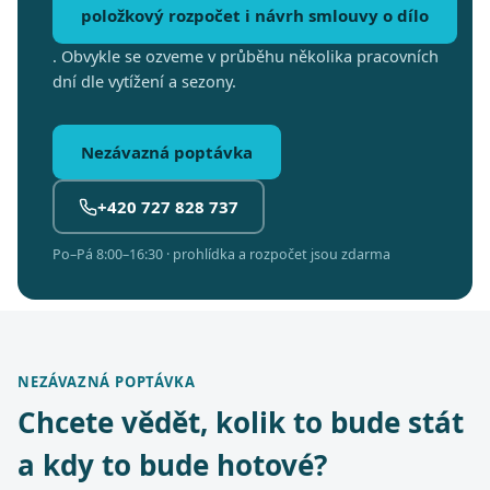
položkový rozpočet i návrh smlouvy o dílo
. Obvykle se ozveme v průběhu několika pracovních
dní dle vytížení a sezony.
Nezávazná poptávka
+420 727 828 737
Po–Pá 8:00–16:30 · prohlídka a rozpočet jsou zdarma
NEZÁVAZNÁ POPTÁVKA
Chcete vědět, kolik to bude stát
a kdy to bude hotové?