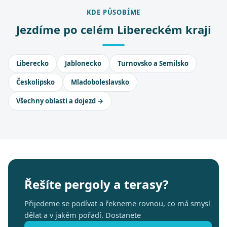
KDE PŮSOBÍME
Jezdíme po celém Libereckém kraji
Liberecko
Jablonecko
Turnovsko a Semilsko
Českolipsko
Mladoboleslavsko
Všechny oblasti a dojezd →
Řešíte pergoly a terasy?
Přijedeme se podívat a řekneme rovnou, co má smysl
dělat a v jakém pořadí. Dostanete