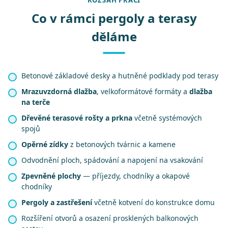
ROZSAH PRACÍ
Co v rámci pergoly a terasy
děláme
Betonové základové desky a hutněné podklady pod terasy
Mrazuvzdorná dlažba
, velkoformátové formáty a
dlažba
na terče
Dřevěné terasové rošty a prkna
včetně systémových
spojů
Opěrné zídky
z betonových tvárnic a kamene
Odvodnění ploch, spádování a napojení na vsakování
Zpevněné plochy
— příjezdy, chodníky a okapové
chodníky
Pergoly a zastřešení
včetně kotvení do konstrukce domu
Rozšíření otvorů a osazení prosklených balkonových