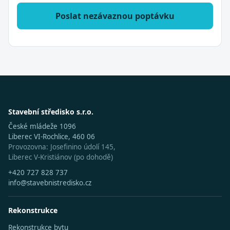
Poslat nezávaznou poptávku
Stavební středisko s.r.o.
České mládeže 1096
Liberec VI-Rochlice, 460 06
Provozovna: Josefinino údolí 145,
Liberec V-Kristiánov (po dohodě)
+420 727 828 737
info@stavebnistredisko.cz
Rekonstrukce
Rekonstrukce bytu