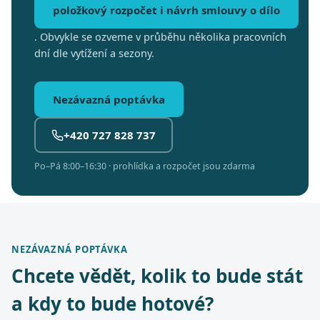
položkový rozpočet i návrh smlouvy o dílo
. Obvykle se ozveme v průběhu několika pracovních
dní dle vytížení a sezony.
Nezávazná poptávka
+420 727 828 737
Po–Pá 8:00–16:30 · prohlídka a rozpočet jsou zdarma
NEZÁVAZNÁ POPTÁVKA
Chcete vědět, kolik to bude stát
a kdy to bude hotové?