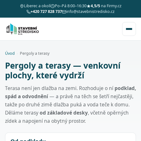
Liberec a okolí
Po–Pá 8:00–16:30
4,5/5
na Firmy.cz
+420 727 828 737
info@stavebnistredisko.cz
Úvod
›
Pergoly a terasy
Pergoly a terasy — venkovní
plochy, které vydrží
Terasa není jen dlažba na zemi. Rozhoduje o ní
podklad,
spád a odvodnění
— a právě na těch se šetří nejčastěji,
takže po druhé zimě dlažba puká a voda teče k domu.
Děláme terasy
od základové desky
, včetně opěrných
zídek a napojení na obytný prostor.