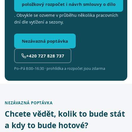
položkový rozpočet i návrh smlouvy o dílo
. Obvykle se ozveme v průběhu několika pracovních
dní dle vytížení a sezony.
Nezávazná poptávka
+420 727 828 737
Po–Pá 8:00–16:30 · prohlídka a rozpočet jsou zdarma
NEZÁVAZNÁ POPTÁVKA
Chcete vědět, kolik to bude stát
a kdy to bude hotové?