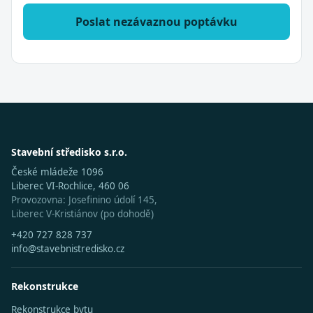
Poslat nezávaznou poptávku
Stavební středisko s.r.o.
České mládeže 1096
Liberec VI-Rochlice, 460 06
Provozovna: Josefinino údolí 145,
Liberec V-Kristiánov (po dohodě)
+420 727 828 737
info@stavebnistredisko.cz
Rekonstrukce
Rekonstrukce bytu