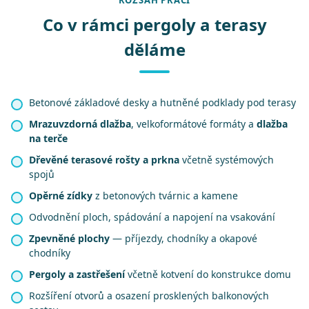
ROZSAH PRACÍ
Co v rámci pergoly a terasy
děláme
Betonové základové desky a hutněné podklady pod terasy
Mrazuvzdorná dlažba
, velkoformátové formáty a
dlažba
na terče
Dřevěné terasové rošty a prkna
včetně systémových
spojů
Opěrné zídky
z betonových tvárnic a kamene
Odvodnění ploch, spádování a napojení na vsakování
Zpevněné plochy
— příjezdy, chodníky a okapové
chodníky
Pergoly a zastřešení
včetně kotvení do konstrukce domu
Rozšíření otvorů a osazení prosklených balkonových