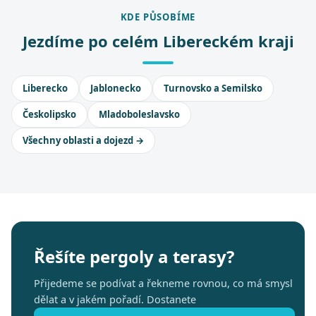
KDE PŮSOBÍME
Jezdíme po celém Libereckém kraji
Liberecko
Jablonecko
Turnovsko a Semilsko
Českolipsko
Mladoboleslavsko
Všechny oblasti a dojezd →
Řešíte pergoly a terasy?
Přijedeme se podívat a řekneme rovnou, co má smysl
dělat a v jakém pořadí. Dostanete