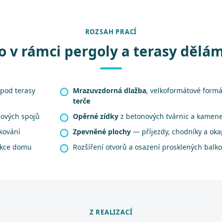
ROZSAH PRACÍ
o v rámci pergoly a terasy dělá
pod terasy
Mrazuvzdorná dlažba
, velkoformátové form
terče
ových spojů
Opěrné zídky
z betonových tvárnic a kamen
kování
Zpevněné plochy
— příjezdy, chodníky a ok
ukce domu
Rozšíření otvorů a osazení prosklených balk
Z REALIZACÍ