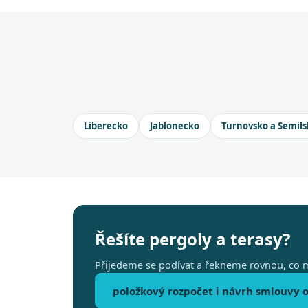
Liberecko
Jablonecko
Turnovsko a Semils
Řešíte pergoly a terasy?
Přijedeme se podívat a řekneme rovnou, co m
položkový rozpočet i návrh smlouvy o