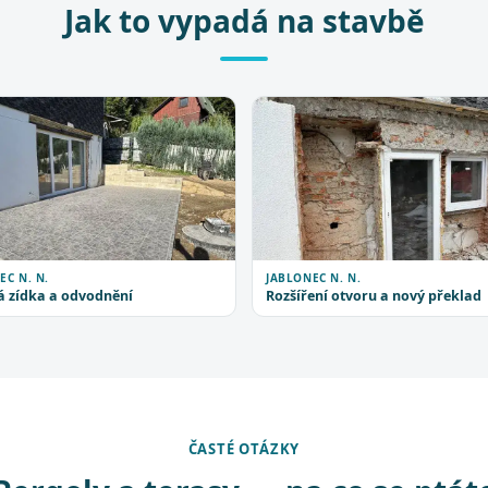
Jak to vypadá na stavbě
EC N. N.
JABLONEC N. N.
 zídka a odvodnění
Rozšíření otvoru a nový překlad
ČASTÉ OTÁZKY