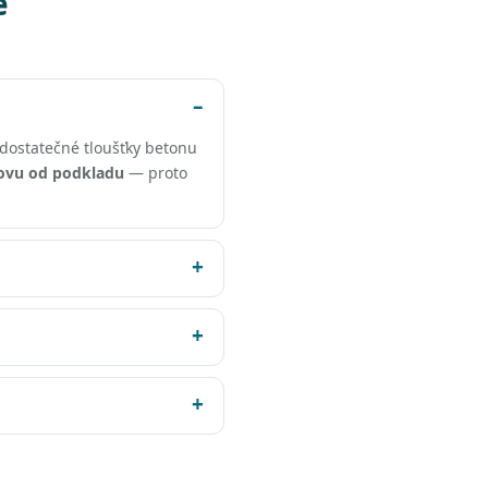
e
dostatečné tloušťky betonu
ovu od podkladu
— proto