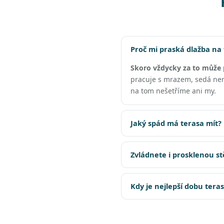
Proč mi praská dlažba na
Skoro vždycky za to může 
pracuje s mrazem, sedá nero
na tom nešetříme ani my.
Jaký spád má terasa mít?
Zvládnete i prosklenou s
Kdy je nejlepší dobu tera