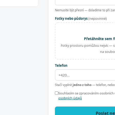
Nemusíte být přesní — doladíme to při za
Fotky nebo půdorys
(nepovinné)
Přetáhněte sem f
Fotky prostoru pomůžou nejvíc — st
na soubor
Telefon
Stačí vyplnit
jedno z toho
— telefon, nebo
Souhlasím se zpracováním osobních ú
osobních údajů
Poslat n