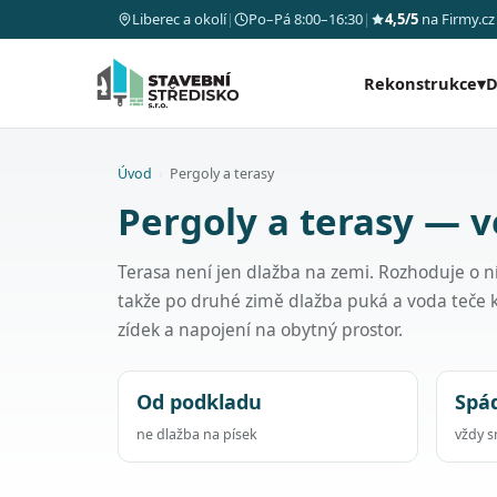
Liberec a okolí
|
Po–Pá 8:00–16:30
|
4,5/5
na Firmy.cz
Rekonstrukce
▾
D
Úvod
›
Pergoly a terasy
Pergoly a terasy — v
Terasa není jen dlažba na zemi. Rozhoduje o n
takže po druhé zimě dlažba puká a voda teče
zídek a napojení na obytný prostor.
Od podkladu
Spá
ne dlažba na písek
vždy 