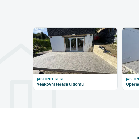
JABLONEC N. N.
JABLON
Venkovní terasa u domu
Opěrná