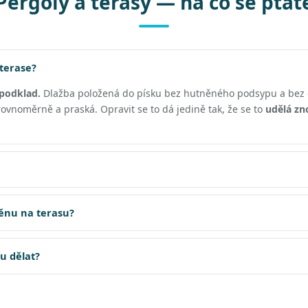
Pergoly a terasy — na co se ptát
 terase?
podklad.
Dlažba položená do písku bez hutněného podsypu a bez 
vnoměrně a praská. Opravit se to dá jedině tak, že se to
udělá zn
těnu na terasu?
su dělat?