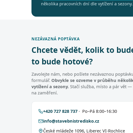
několika pracovních dní dle vytížení a sezony.
NEZÁVAZNÁ POPTÁVKA
Chcete vědět, kolik to bud
to bude hotové?
Zavolejte nám, nebo pošlete nezávaznou poptávku
formulář.
Obvykle se ozveme v průběhu několik
vytížení a sezony.
Stačí služba, místo a pár vět —
na zaměření.
+420 727 828 737
· Po–Pá 8:00–16:30
info@stavebnistredisko.cz
České mládeže 1096, Liberec VI-Rochlice