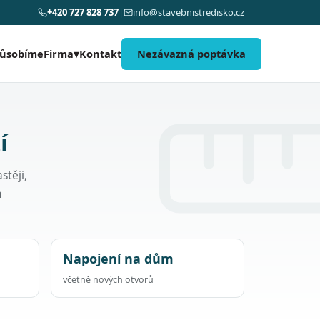
+420 727 828 737
|
info@stavebnistredisko.cz
působíme
Kontakt
Nezávazná poptávka
Firma
▾
í
stěji,
h
Napojení na dům
včetně nových otvorů