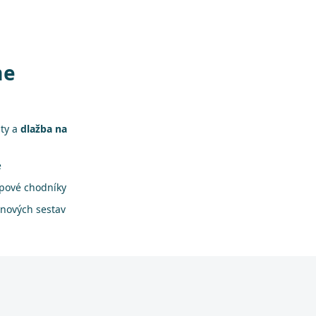
me
áty a
dlažba na
e
apové chodníky
onových sestav