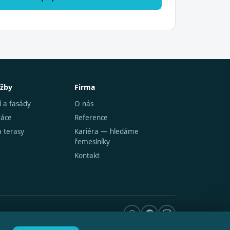
užby
Firma
í a fasády
O nás
ráce
Reference
a terasy
Kariéra — hledáme
řemeslníky
Kontakt