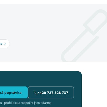
zd →
ná poptávka
+420 727 828 737
0 · prohlídka a rozpočet jsou zdarma