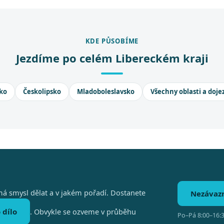
KDE PŮSOBÍME
Jezdíme po celém Libereckém kraji
ko
Českolipsko
Mladoboleslavsko
Všechny oblasti a doje
á smysl dělat a v jakém pořadí. Dostanete
Nezávaz
 dílo
. Obvykle se ozveme v průběhu
Po–Pá 8:00–16:3