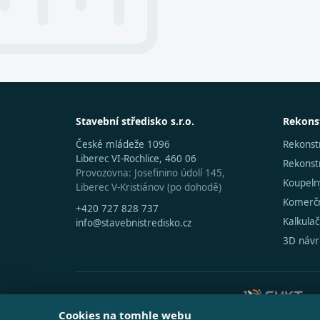
Stavební středisko s.r.o.
Rekons
České mládeže 1096
Rekonst
Liberec VI-Rochlice, 460 06
Rekons
Provozovna: Josefinino údolí 145,
Koupeln
Liberec V-Kristiánov (po dohodě)
Komerčn
+420 727 828 737
Kalkula
info@stavebnistredisko.cz
3D návr
SPOLUPRACUJEME SE SPOLEČNOSTÍ
Cookies na tomhle webu