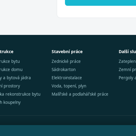
trukce
Stavební práce
Další sl
rukce bytu
Zednické práce
Zateplen
trukce domu
Sádrokarton
Zemní p
y a bytová jádra
Elektroinstalace
Pergoly 
í prostory
Voda, topení, plyn
čka rekonstrukce bytu
Malířské a podlahářské práce
h koupelny