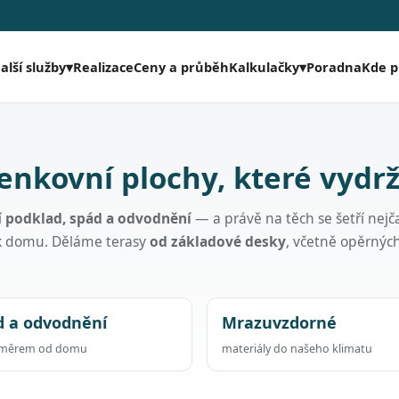
Realizace
Ceny a průběh
Poradna
Kde 
alší služby
▾
Kalkulačky
▾
enkovní plochy, které vydrž
í
podklad, spád a odvodnění
— a právě na těch se šetří nejča
 k domu. Děláme terasy
od základové desky
, včetně opěrnýc
d a odvodnění
Mrazuvzdorné
směrem od domu
materiály do našeho klimatu