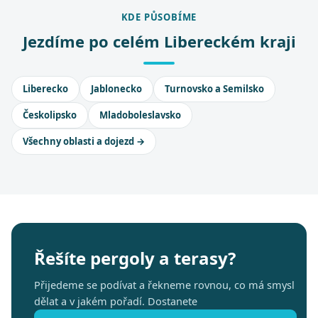
KDE PŮSOBÍME
Jezdíme po celém Libereckém kraji
Liberecko
Jablonecko
Turnovsko a Semilsko
Českolipsko
Mladoboleslavsko
Všechny oblasti a dojezd →
Řešíte pergoly a terasy?
Přijedeme se podívat a řekneme rovnou, co má smysl
dělat a v jakém pořadí. Dostanete