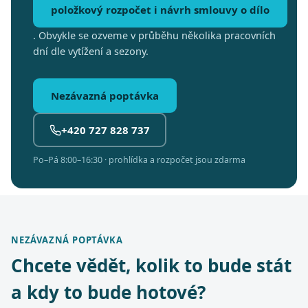
položkový rozpočet i návrh smlouvy o dílo
. Obvykle se ozveme v průběhu několika pracovních
dní dle vytížení a sezony.
Nezávazná poptávka
+420 727 828 737
Po–Pá 8:00–16:30 · prohlídka a rozpočet jsou zdarma
NEZÁVAZNÁ POPTÁVKA
Chcete vědět, kolik to bude stát
a kdy to bude hotové?