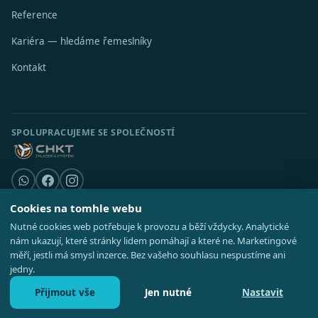
Reference
Kariéra — hledáme řemeslníky
Kontakt
SPOLUPRACUJEME SE SPOLEČNOSTÍ
Cookies na tomhle webu
Nutné cookies web potřebuje k provozu a běží vždycky. Analytické
© 2026 Stavební středisko s.r.o. · IČO 08521514 ·
Poradna
·
Kde působíme
nám ukazují, které stránky lidem pomáhají a které ne. Marketingové
·
Realizace
GDPR
·
Cookies
·
Nastavení cookies
·
Mapa webu
měří, jestli má smysl inzerce. Bez vašeho souhlasu nespustíme ani
jedny.
Přijmout vše
Jen nutné
Nastavit
Zavolat 727 828 737
Nezávazná poptávka
Po–Pá 8:00–16:30