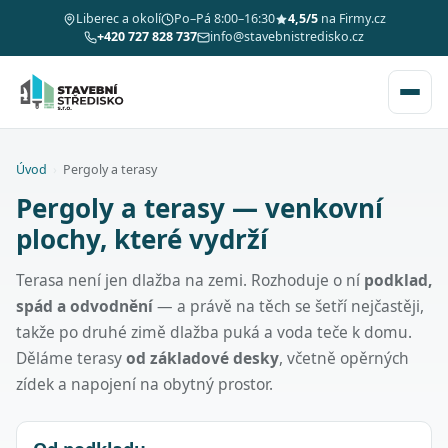
Liberec a okolí
Po–Pá 8:00–16:30
4,5/5
na Firmy.cz
+420 727 828 737
info@stavebnistredisko.cz
Úvod
›
Pergoly a terasy
Pergoly a terasy — venkovní
plochy, které vydrží
Terasa není jen dlažba na zemi. Rozhoduje o ní
podklad,
spád a odvodnění
— a právě na těch se šetří nejčastěji,
takže po druhé zimě dlažba puká a voda teče k domu.
Děláme terasy
od základové desky
, včetně opěrných
zídek a napojení na obytný prostor.