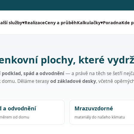
Realizace
Ceny a průběh
Poradna
Kde 
alší služby
▾
Kalkulačky
▾
enkovní plochy, které vydrž
í
podklad, spád a odvodnění
— a právě na těch se šetří nejča
 k domu. Děláme terasy
od základové desky
, včetně opěrnýc
d a odvodnění
Mrazuvzdorné
směrem od domu
materiály do našeho klimatu