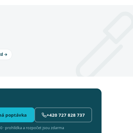
zd →
ná poptávka
+420 727 828 737
0 · prohlídka a rozpočet jsou zdarma