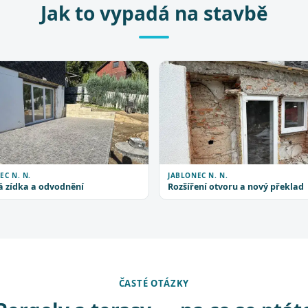
Jak to vypadá na stavbě
EC N. N.
JABLONEC N. N.
 zídka a odvodnění
Rozšíření otvoru a nový překlad
ČASTÉ OTÁZKY