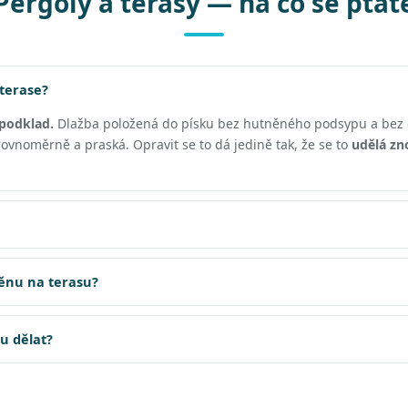
Pergoly a terasy — na co se ptát
 terase?
podklad.
Dlažba položená do písku bez hutněného podsypu a bez 
vnoměrně a praská. Opravit se to dá jedině tak, že se to
udělá zn
těnu na terasu?
su dělat?