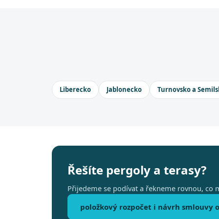
Liberecko
Jablonecko
Turnovsko a Semils
Řešíte pergoly a terasy?
Přijedeme se podívat a řekneme rovnou, co m
položkový rozpočet i návrh smlouvy o