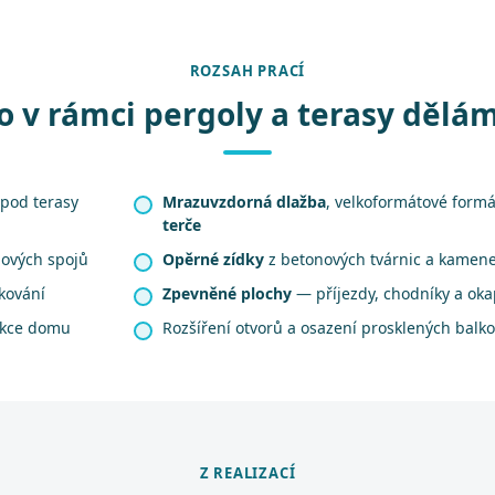
ROZSAH PRACÍ
o v rámci pergoly a terasy dělá
pod terasy
Mrazuvzdorná dlažba
, velkoformátové form
terče
ových spojů
Opěrné zídky
z betonových tvárnic a kamen
kování
Zpevněné plochy
— příjezdy, chodníky a ok
ukce domu
Rozšíření otvorů a osazení prosklených balk
Z REALIZACÍ