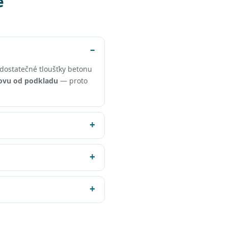
e
dostatečné tloušťky betonu
ovu od podkladu
— proto