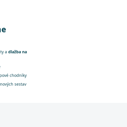
me
áty a
dlažba na
e
apové chodníky
onových sestav