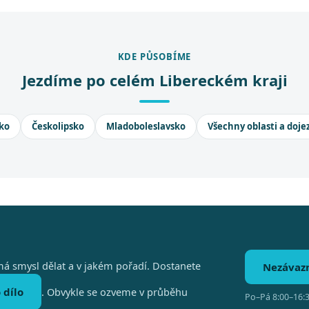
KDE PŮSOBÍME
Jezdíme po celém Libereckém kraji
ko
Českolipsko
Mladoboleslavsko
Všechny oblasti a doje
á smysl dělat a v jakém pořadí. Dostanete
Nezávaz
 dílo
. Obvykle se ozveme v průběhu
Po–Pá 8:00–16:3