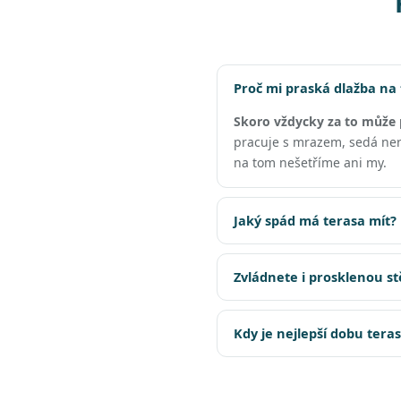
Proč mi praská dlažba na
Skoro vždycky za to může 
pracuje s mrazem, sedá nero
na tom nešetříme ani my.
Jaký spád má terasa mít?
Zvládnete i prosklenou s
Kdy je nejlepší dobu tera